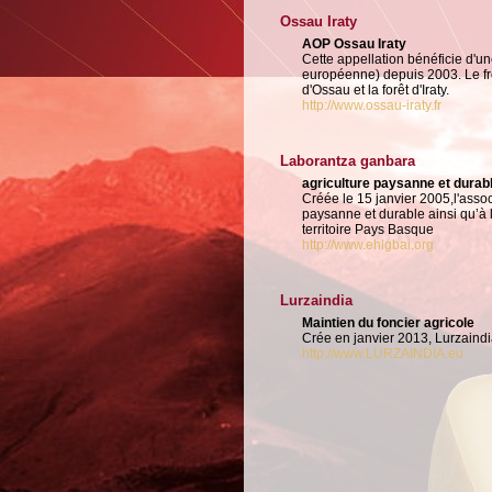
Ossau Iraty
AOP Ossau Iraty
Cette appellation bénéficie d'un
européenne) depuis 2003. Le fro
d'Ossau et la forêt d'Iraty.
http://www.ossau-iraty.fr
Laborantza ganbara
agriculture paysanne et durab
Créée le 15 janvier 2005,l'asso
paysanne et durable ainsi qu’à 
territoire Pays Basque
http://www.ehlgbai.org
Lurzaindia
Maintien du foncier agricole
Crée en janvier 2013, Lurzaindia
http://www.LURZAINDIA.eu